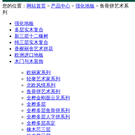
您的位置：
网站首页
>
产品中心
>
强化地板
> 鱼骨拼艺术系
列
强化地板
多层实木复合
新三层十二橡树
纯三层实木复合
香榭丽舍艺术拼花
欧洲进口地板
木门与木装饰
欧丽家系列
轻奢艺术家系列
北欧风情系列
鱼骨拼艺术系列
全桦金刚面云见系列
全桦多层
全桦多层鱼骨拼系列
全桦多层人字拼系列
全桦多层高定
橡木芯三层