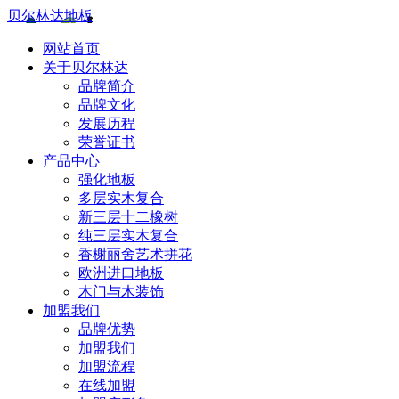
贝尔林达地板
网站首页
关于贝尔林达
品牌简介
品牌文化
发展历程
荣誉证书
产品中心
强化地板
多层实木复合
新三层十二橡树
纯三层实木复合
香榭丽舍艺术拼花
欧洲进口地板
木门与木装饰
加盟我们
品牌优势
加盟我们
加盟流程
在线加盟